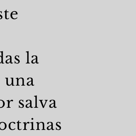
ste
as la
a una
r salva
octrinas