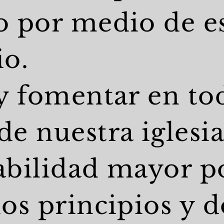
o por medio de e
io.
 y fomentar en tod
de nuestra iglesi
bilidad mayor po
los principios y d