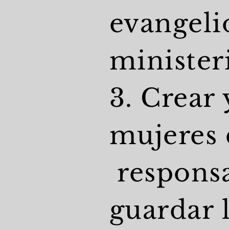
evangeli
minister
3. Crear
mujeres 
responsa
guardar 