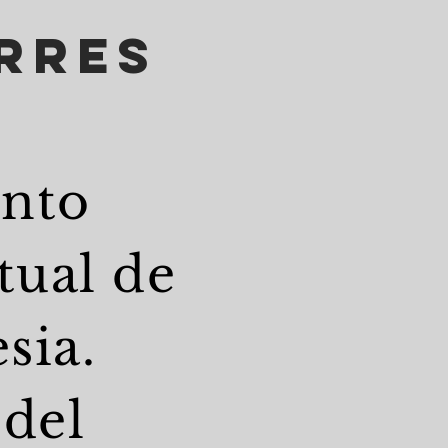
rres
ento
tual de
sia.
 del