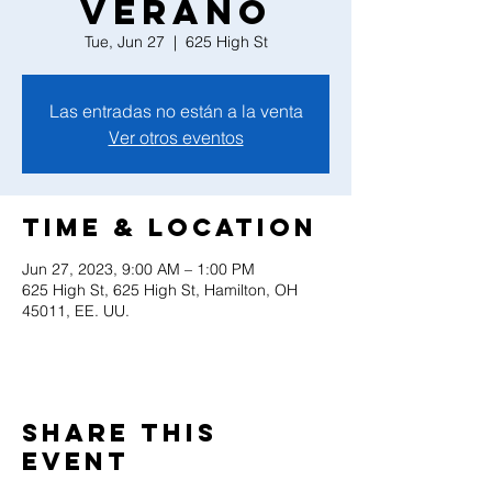
Verano
Tue, Jun 27
  |  
625 High St
Las entradas no están a la venta
Ver otros eventos
Time & Location
Jun 27, 2023, 9:00 AM – 1:00 PM
625 High St, 625 High St, Hamilton, OH
45011, EE. UU.
Share this
event