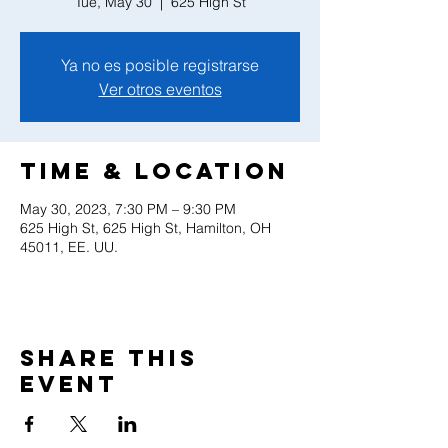
Tue, May 30
  |  
625 High St
Ya no es posible registrarse
Ver otros eventos
Time & Location
May 30, 2023, 7:30 PM – 9:30 PM
625 High St, 625 High St, Hamilton, OH
45011, EE. UU.
Share this
event