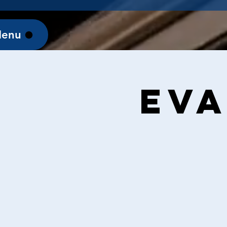
enu
Eva