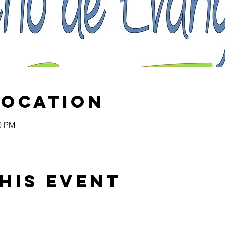
Location
00 PM
his event