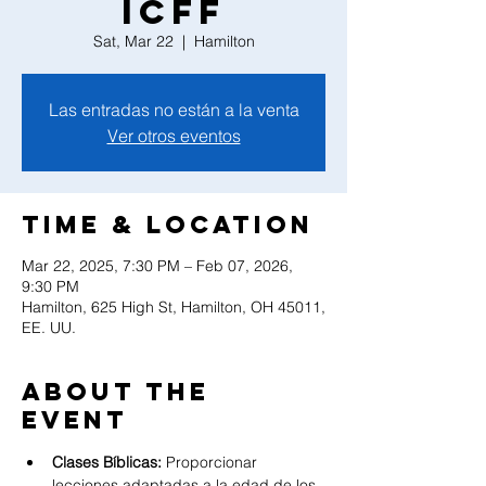
ICFF
Sat, Mar 22
  |  
Hamilton
Las entradas no están a la venta
Ver otros eventos
Time & Location
Mar 22, 2025, 7:30 PM – Feb 07, 2026,
9:30 PM
Hamilton, 625 High St, Hamilton, OH 45011,
EE. UU.
About the
event
Clases Bíblicas:
 Proporcionar 
lecciones adaptadas a la edad de los 