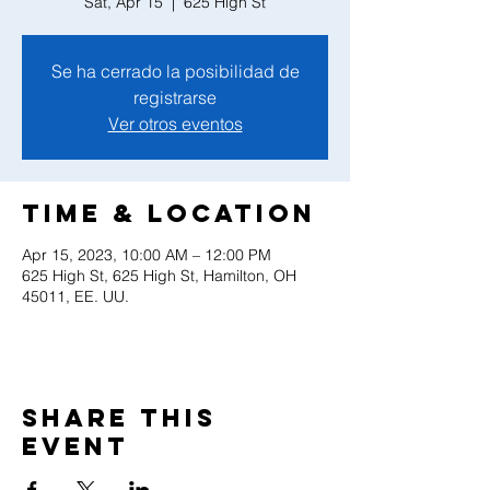
Sat, Apr 15
  |  
625 High St
Se ha cerrado la posibilidad de
registrarse
Ver otros eventos
Time & Location
Apr 15, 2023, 10:00 AM – 12:00 PM
625 High St, 625 High St, Hamilton, OH
45011, EE. UU.
Share this
event