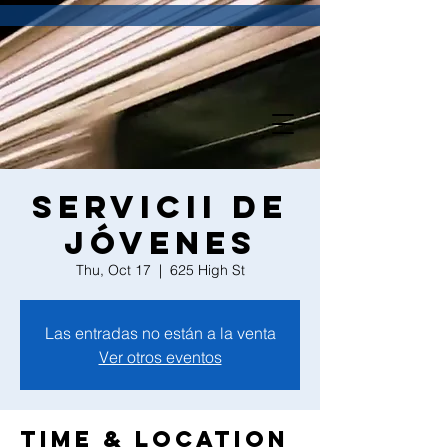
Servicii de
Jóvenes
Thu, Oct 17
  |  
625 High St
Las entradas no están a la venta
Ver otros eventos
Time & Location