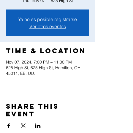
Thu, Nov 07
  |  
625 High St
Ya no es posible registrarse
Ver otros eventos
Time & Location
Nov 07, 2024, 7:00 PM – 11:00 PM
625 High St, 625 High St, Hamilton, OH
45011, EE. UU.
Share this
event