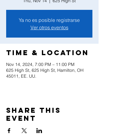
Thu, Nov 14
  |  
625 High St
Ya no es posible registrarse
Ver otros eventos
Time & Location
Nov 14, 2024, 7:00 PM – 11:00 PM
625 High St, 625 High St, Hamilton, OH
45011, EE. UU.
Share this
event