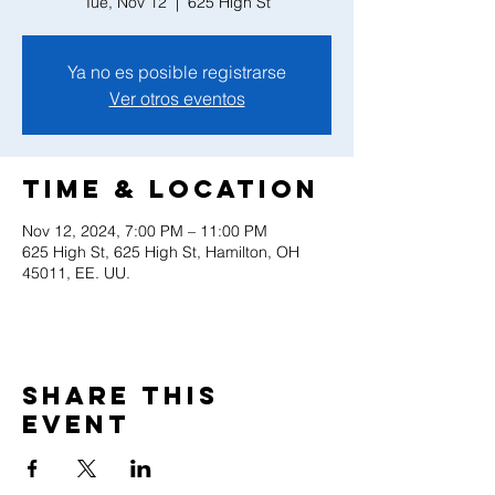
Tue, Nov 12
  |  
625 High St
Ya no es posible registrarse
Ver otros eventos
Time & Location
Nov 12, 2024, 7:00 PM – 11:00 PM
625 High St, 625 High St, Hamilton, OH
45011, EE. UU.
Share this
event