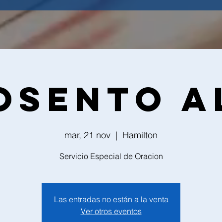
osento A
mar, 21 nov
  |  
Hamilton
Servicio Especial de Oracion
Las entradas no están a la venta
Ver otros eventos