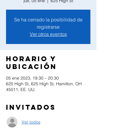
jue, 05 ene
  |  
625 High St
Se ha cerrado la posibilidad de
registrarse
Ver otros eventos
Horario y
ubicación
05 ene 2023, 19:30 – 20:30
625 High St, 625 High St, Hamilton, OH
45011, EE. UU.
Invitados
Ver todos