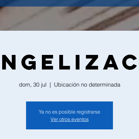
ngeliza
dom, 30 jul
  |  
Ubicación no determinada
Ya no es posible registrarse
Ver otros eventos