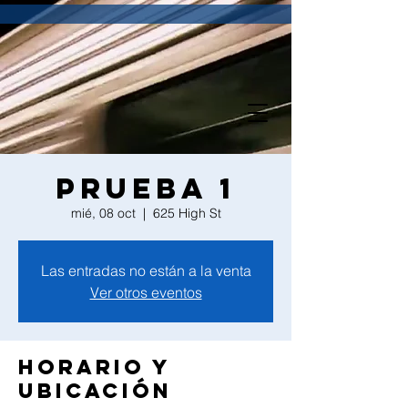
Prueba 1
mié, 08 oct
  |  
625 High St
Las entradas no están a la venta
Ver otros eventos
Horario y
ubicación