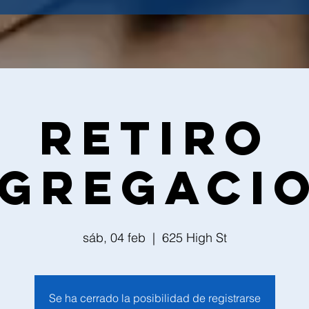
Retiro
gregaci
sáb, 04 feb
  |  
625 High St
Se ha cerrado la posibilidad de registrarse