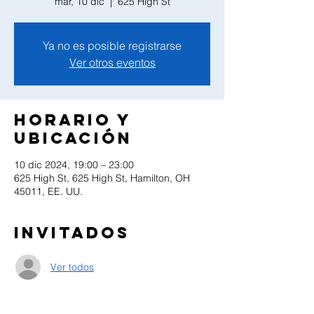
mar, 10 dic
  |  
625 High St
Ya no es posible registrarse
Ver otros eventos
Horario y
ubicación
10 dic 2024, 19:00 – 23:00
625 High St, 625 High St, Hamilton, OH
45011, EE. UU.
Invitados
Ver todos