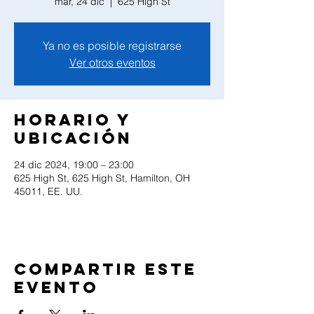
mar, 24 dic
  |  
625 High St
Ya no es posible registrarse
Ver otros eventos
Horario y
ubicación
24 dic 2024, 19:00 – 23:00
625 High St, 625 High St, Hamilton, OH
45011, EE. UU.
Compartir este
evento