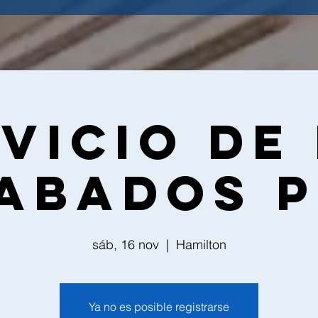
vicio de
abados 
sáb, 16 nov
  |  
Hamilton
Ya no es posible registrarse