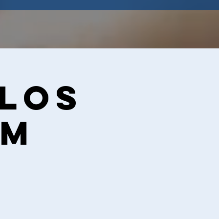
 los
PM