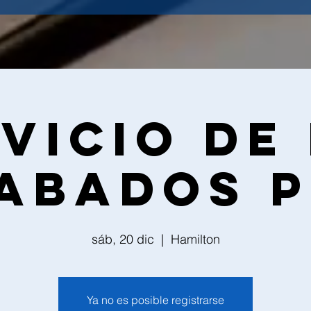
vicio de
abados 
sáb, 20 dic
  |  
Hamilton
Ya no es posible registrarse