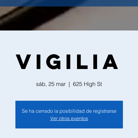
Vigilia
sáb, 25 mar
  |  
625 High St
Se ha cerrado la posibilidad de registrarse
Ver otros eventos