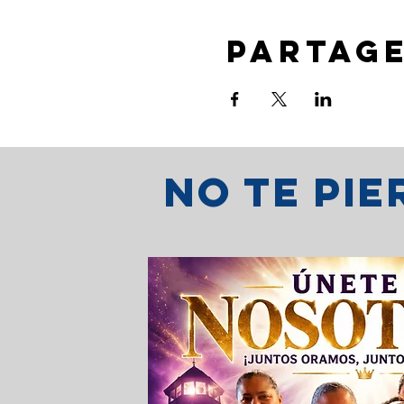
Partag
No te pi