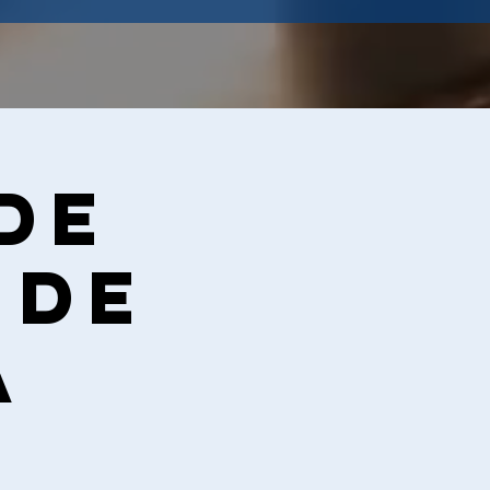
de
 de
a