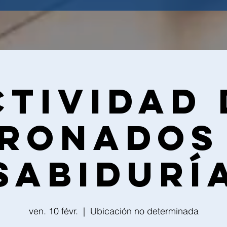
ctividad 
ronados
Sabidurí
ven. 10 févr.
  |  
Ubicación no determinada