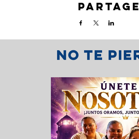
Partag
No te pi