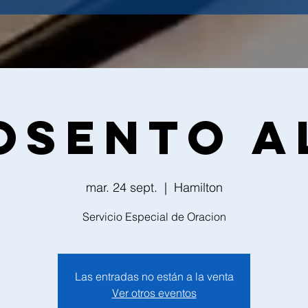
osento A
mar. 24 sept.
  |  
Hamilton
Servicio Especial de Oracion
Las entradas no están a la venta
Ver otros eventos