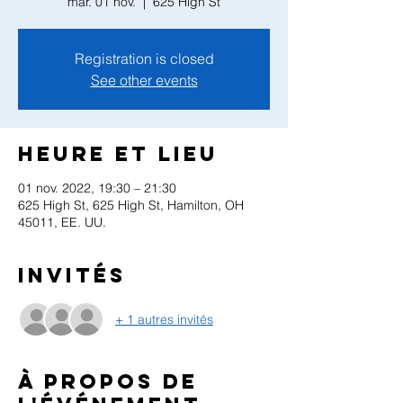
mar. 01 nov.
  |  
625 High St
Registration is closed
See other events
Heure et lieu
01 nov. 2022, 19:30 – 21:30
625 High St, 625 High St, Hamilton, OH
45011, EE. UU.
Invités
+ 1 autres invités
À propos de