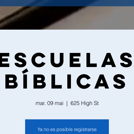
Escuela
bíblicas
mar. 09 mai
  |  
625 High St
Ya no es posible registrarse