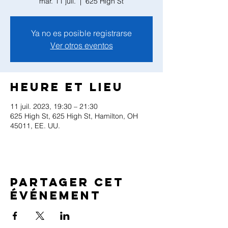
mar. 11 juil.
  |  
625 High St
Ya no es posible registrarse
Ver otros eventos
Heure et lieu
11 juil. 2023, 19:30 – 21:30
625 High St, 625 High St, Hamilton, OH
45011, EE. UU.
Partager cet
événement