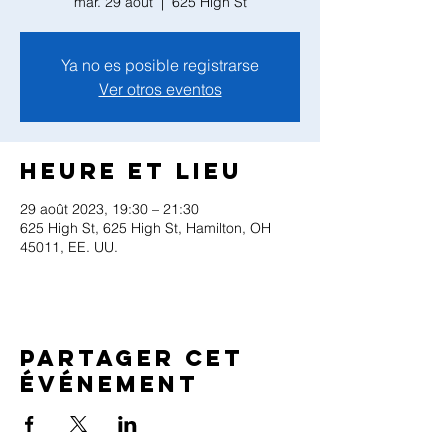
mar. 29 août
  |  
625 High St
Ya no es posible registrarse
Ver otros eventos
Heure et lieu
29 août 2023, 19:30 – 21:30
625 High St, 625 High St, Hamilton, OH
45011, EE. UU.
Partager cet
événement