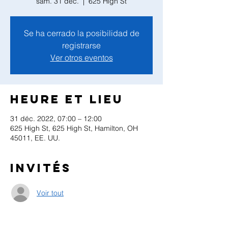
sam. 31 déc.
  |  
625 High St
Se ha cerrado la posibilidad de
registrarse
Ver otros eventos
Heure et lieu
31 déc. 2022, 07:00 – 12:00
625 High St, 625 High St, Hamilton, OH
45011, EE. UU.
Invités
Voir tout