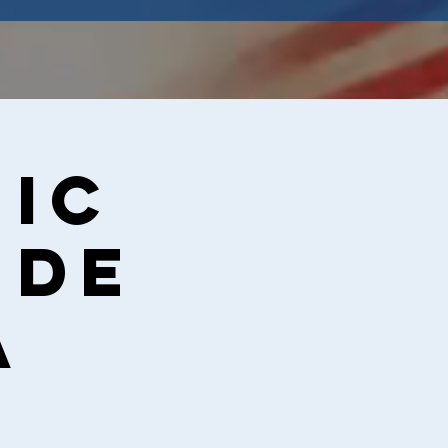
nic
 de
a