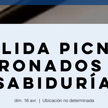
lida pic
ronados
Sabidurí
dim. 16 avr.
  |  
Ubicación no determinada