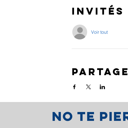
Invités
Voir tout
Partag
No te pi