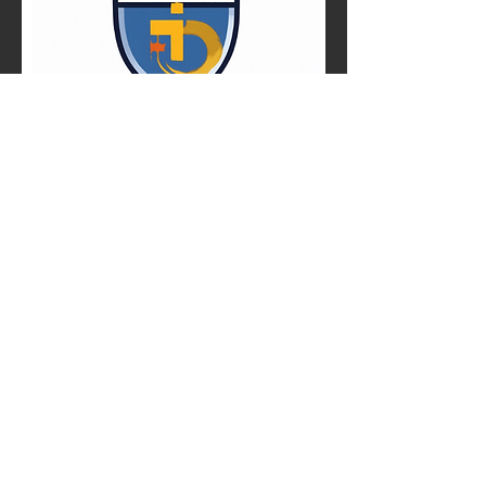
Acceso del administrador
@2023 by Icff. Proudly created
with
wix.com