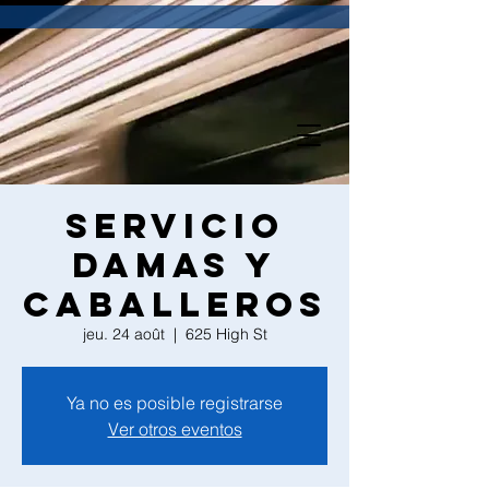
Servicio
Damas y
Caballeros
jeu. 24 août
  |  
625 High St
Ya no es posible registrarse
Ver otros eventos