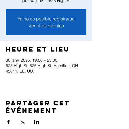
jeu. 30 janv.
  |  
625 High St
Ya no es posible registrarse
Ver otros eventos
Heure et lieu
30 janv. 2025, 19:00 – 23:00
625 High St, 625 High St, Hamilton, OH
45011, EE. UU.
Partager cet
événement