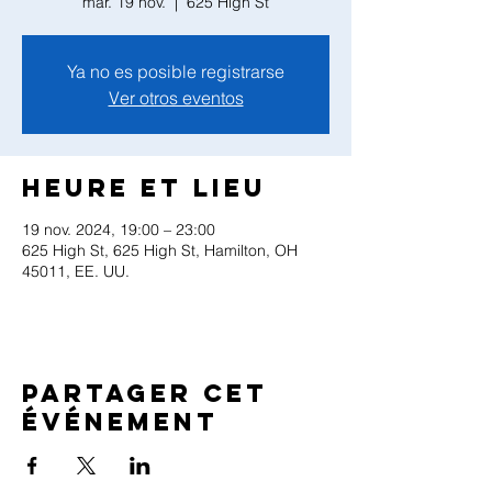
mar. 19 nov.
  |  
625 High St
Ya no es posible registrarse
Ver otros eventos
Heure et lieu
19 nov. 2024, 19:00 – 23:00
625 High St, 625 High St, Hamilton, OH
45011, EE. UU.
Partager cet
événement