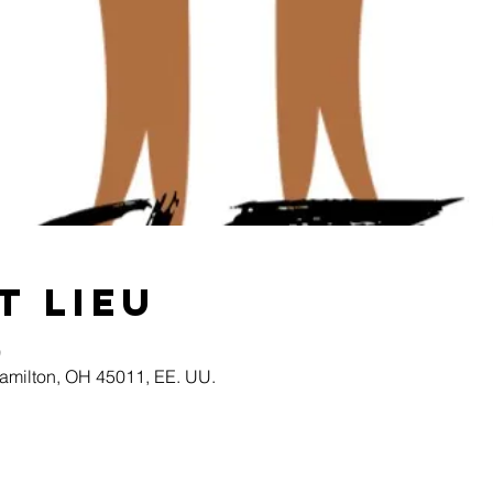
t lieu
0
Hamilton, OH 45011, EE. UU.