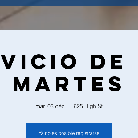
vicio de
martes
mar. 03 déc.
  |  
625 High St
Ya no es posible registrarse