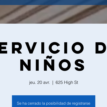
ervicio 
Niños
jeu. 20 avr.
  |  
625 High St
Se ha cerrado la posibilidad de registrarse