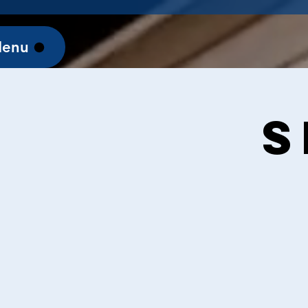
enu
S