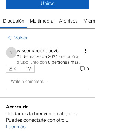
Unirse
Discusión
Multimedia
Archivos
Miembros
Volver
yasseniarodriguez6
yasseniarodriguez6
21 de marzo de 2024
·
se unió al
grupo junto con
8 personas más
.
0
0
Write a comment...
Acerca de
¡Te damos la bienvenida al grupo!
Puedes conectarte con otro
...
Leer más