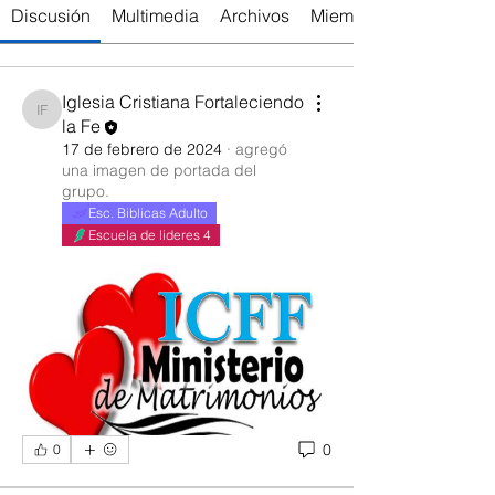
Discusión
Multimedia
Archivos
Miembros
Iglesia Cristiana Fortaleciendo
Iglesia Cristiana Fortaleciendo la Fe
la Fe
17 de febrero de 2024
·
agregó
una imagen de portada del
grupo.
Esc. Biblicas Adulto
Escuela de lideres 4
0
0