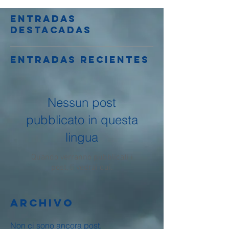
Entradas
destacadas
Entradas recientes
Nessun post
pubblicato in questa
lingua
Quando verranno pubblicati i
post, li vedrai qui.
Archivo
Non ci sono ancora post.