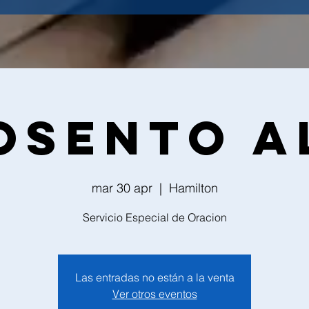
osento A
mar 30 apr
  |  
Hamilton
Servicio Especial de Oracion
Las entradas no están a la venta
Ver otros eventos