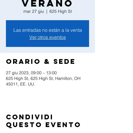
Verano
mar 27 giu
  |  
625 High St
Las entradas no están a la venta
Ver otros eventos
Orario & Sede
27 giu 2023, 09:00 – 13:00
625 High St, 625 High St, Hamilton, OH
45011, EE. UU.
Condividi
questo evento