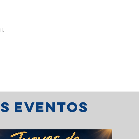
i.
os eventos