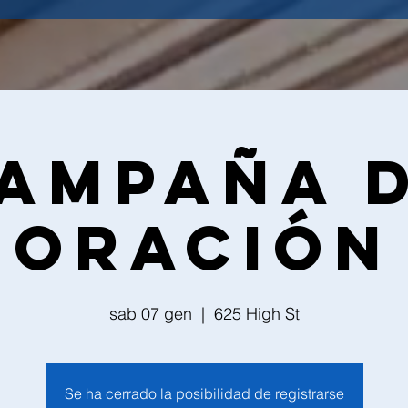
ampaña 
Oración
sab 07 gen
  |  
625 High St
Se ha cerrado la posibilidad de registrarse