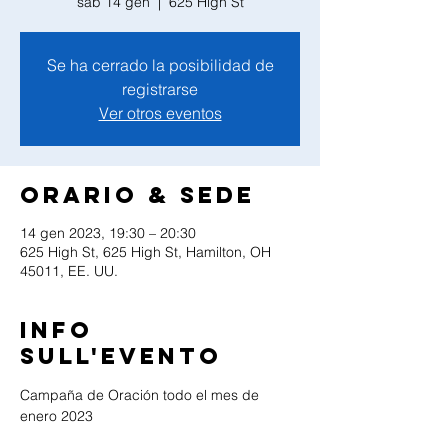
sab 14 gen
  |  
625 High St
Se ha cerrado la posibilidad de
registrarse
Ver otros eventos
Orario & Sede
14 gen 2023, 19:30 – 20:30
625 High St, 625 High St, Hamilton, OH
45011, EE. UU.
Info
sull'evento
Campaña de Oración todo el mes de 
enero 2023