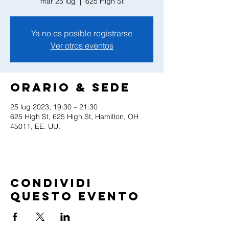
mar 25 lug
  |  
625 High St
Ya no es posible registrarse
Ver otros eventos
Orario & Sede
25 lug 2023, 19:30 – 21:30
625 High St, 625 High St, Hamilton, OH
45011, EE. UU.
Condividi
questo evento