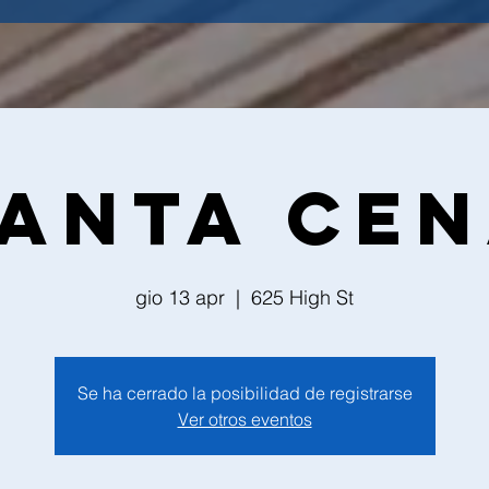
anta Ce
gio 13 apr
  |  
625 High St
Se ha cerrado la posibilidad de registrarse
Ver otros eventos