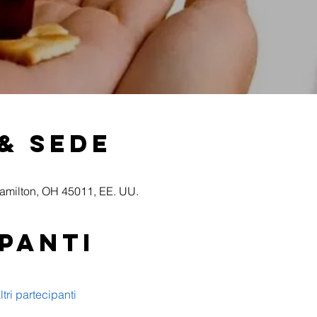
& Sede
Hamilton, OH 45011, EE. UU.
panti
ltri partecipanti