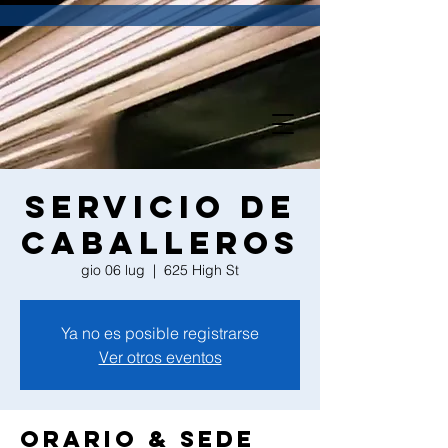
Servicio de
Caballeros
gio 06 lug
  |  
625 High St
Ya no es posible registrarse
Ver otros eventos
Orario & Sede