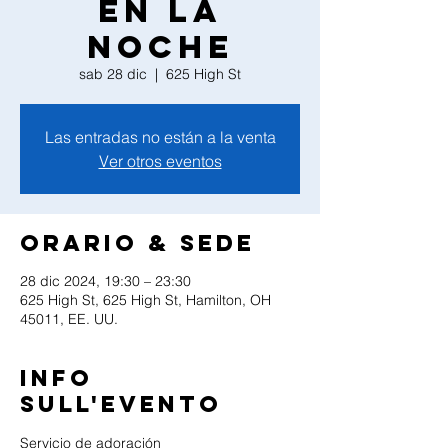
en la
noche
sab 28 dic
  |  
625 High St
Las entradas no están a la venta
Ver otros eventos
Orario & Sede
28 dic 2024, 19:30 – 23:30
625 High St, 625 High St, Hamilton, OH
45011, EE. UU.
Info
sull'evento
Servicio de adoración 