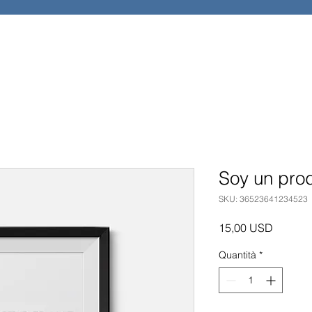
Soy un pro
SKU: 36523641234523
Prezzo
15,00 USD
Quantità
*