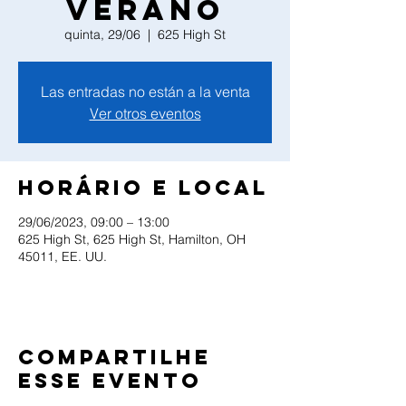
Verano
quinta, 29/06
  |  
625 High St
Las entradas no están a la venta
Ver otros eventos
Horário e local
29/06/2023, 09:00 – 13:00
625 High St, 625 High St, Hamilton, OH
45011, EE. UU.
Compartilhe
esse evento