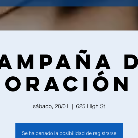
ampaña 
Oración
sábado, 28/01
  |  
625 High St
Se ha cerrado la posibilidad de registrarse