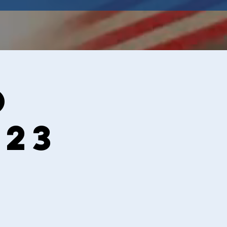
o
023