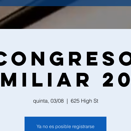
Congres
miliar 2
quinta, 03/08
  |  
625 High St
Ya no es posible registrarse