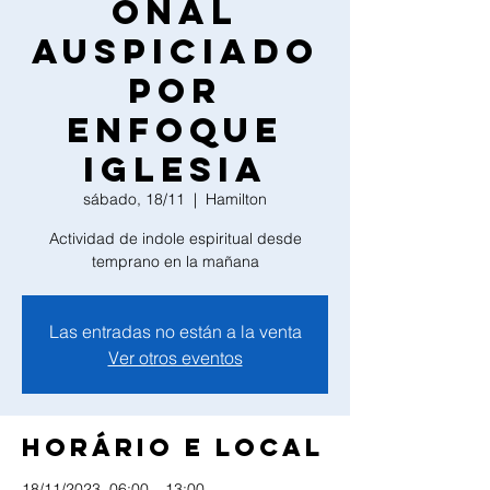
onal
auspiciado
por
Enfoque
Iglesia
sábado, 18/11
  |  
Hamilton
Actividad de indole espiritual desde
temprano en la mañana
Las entradas no están a la venta
Ver otros eventos
Horário e local
18/11/2023, 06:00 – 13:00