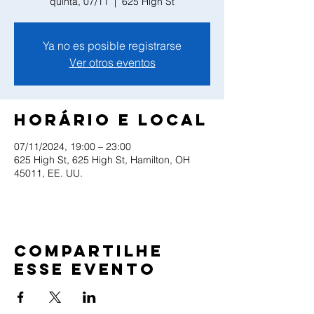
quinta, 07/11
  |  
625 High St
Ya no es posible registrarse
Ver otros eventos
Horário e local
07/11/2024, 19:00 – 23:00
625 High St, 625 High St, Hamilton, OH
45011, EE. UU.
Compartilhe
esse evento